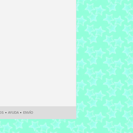
OS
•
AYUDA
•
ENVÍO