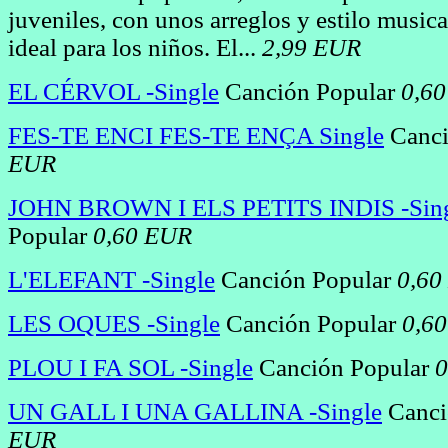
juveniles, con unos arreglos y estilo music
ideal para los niños. El...
2,99 EUR
EL CÉRVOL -Single
Canción Popular
0,6
FES-TE ENCI FES-TE ENÇA Single
Canci
EUR
JOHN BROWN I ELS PETITS INDIS -Sin
Popular
0,60 EUR
L'ELEFANT -Single
Canción Popular
0,60
LES OQUES -Single
Canción Popular
0,6
PLOU I FA SOL -Single
Canción Popular
0
UN GALL I UNA GALLINA -Single
Canci
EUR