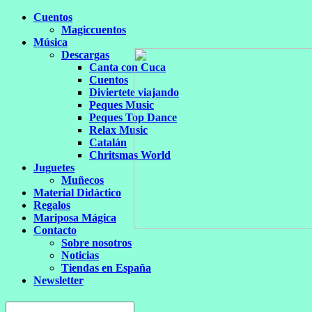
Cuentos
Magiccuentos
Música
Descargas
Canta con Cuca
Cuentos
Diviertete viajando
Peques Music
Peques Top Dance
Relax Music
Catalán
Chritsmas World
Juguetes
Muñecos
Material Didáctico
Regalos
Mariposa Mágica
Contacto
Sobre nosotros
Noticias
Tiendas en España
Newsletter